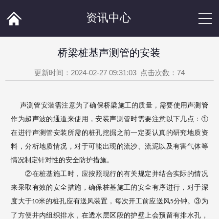


资讯中心
桥梁桩基声测管的安装
更新时间：2024-02-27 09:31:03 点击次数：
74
声测管
安装需注意为了确保桥梁施工的质量，需要使用
声测管
作为超声波的通道来使用，安装声测管时需要注意以下几点：
①
在进行声测管安装所需的桩孔挖掘之前一定要认真的研究地质资
料，分析地质情况，对于可能出现的流沙、流泥以及有害气体等
情况制定针对性的安全防护措施。
②在桩基施工时，应按照现行的有关规定并结合实际的情况
来采取有效的安全措施，确保桩基施工的安全有序进行，对于深
度大于
米的桩孔应有送风装置，每次开工前应送风
分钟。③为
10
5
了方便井内组织排水，在透水层区段的护壁上会预留有排水孔，